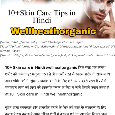
{"remix_data":[],"remix_entry_point":"challenges","source_tags":
["local"],"origin":"unknown","total_draw_time":0,"total_draw_actions":0,"layers_used":0
{},"tools_used":
{"transform":1},"is_sticker":false,"edited_since_last_sticker_save":true,"containsFTEStick
10+ Skin care in Hindi wellhealtorganic
जिस तरह एक स्वस्थ
शरीर की कामना हर मनुष्य करता है ठीक उसी तरह से स्वस्थ शरीर के साथ-साथ
अपने skin को भी सुंदर आकर्षक बनाने के लिए कई उपाय ढूंढते रहता है ऐसे में
चमकदार त्वचा एवं त्वचा को आकर्षक बनाने के लिए न जाने कितने उपाय करता है
at 10+ Skin care in Hindi wellhealthorganic
सुंदर त्वचा चमकदार और आकर्षक बनाने के लिए कई तरह के संसाधनों के लिए
करता है रूप करता है अपने जीवन शैली में बदलाव एवं एक आकर्षक स्किन त्वचा