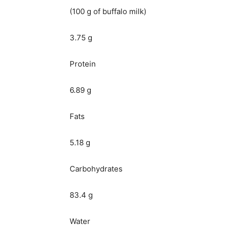
(100 g of buffalo milk)
3.75 g
Protein
6.89 g
Fats
5.18 g
Carbohydrates
83.4 g
Water