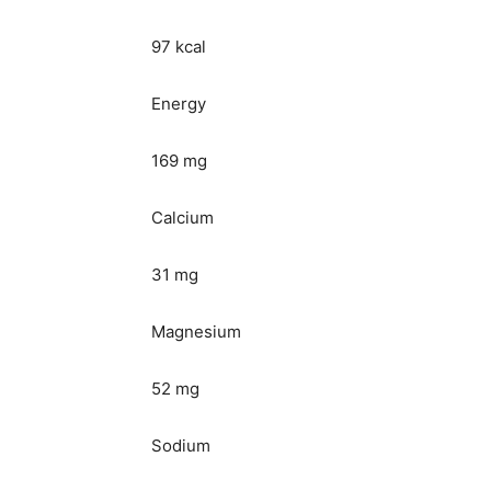
97 kcal
Energy
169 mg
Calcium
31 mg
Magnesium
52 mg
Sodium